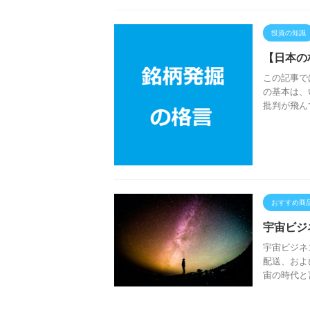
投資の知識
【日本の
この記事で
の基本は、
批判が飛ん
おすすめ商
宇宙ビジ
宇宙ビジネ
配送、およ
宙の時代と