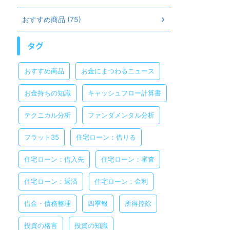
おすすめ商品 (75)
タグ
おすすめ商品
お金にまつわるニュース
お金持ちの知識
キャッシュフロー計算書
テクニカル分析
ファンダメンタル分析
フラット35
住宅ローン：借りる
住宅ローン：借入先
住宅ローン：審査
住宅ローン：返済
住宅ローン：金利
借金・債務整理
四季報
所得控除
投資の格言
投資の知識