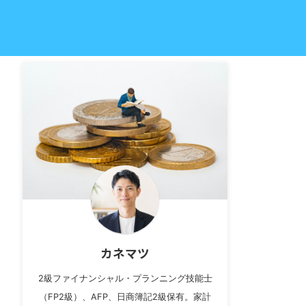
カネマツ
2級ファイナンシャル・プランニング技能士
（FP2級）、AFP、日商簿記2級保有。家計