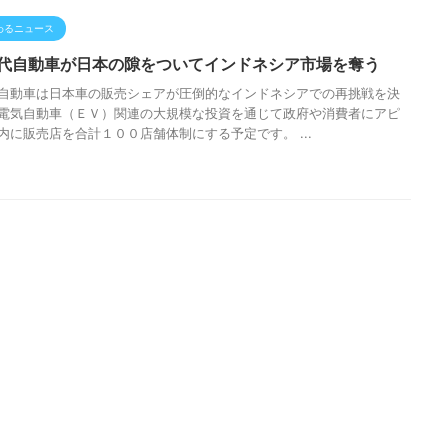
わるニュース
代自動車が日本の隙をついてインドネシア市場を奪う
自動車は日本車の販売シェアが圧倒的なインドネシアでの再挑戦を決
電気自動車（ＥＶ）関連の大規模な投資を通じて政府や消費者にアピ
内に販売店を合計１００店舗体制にする予定です。 ...