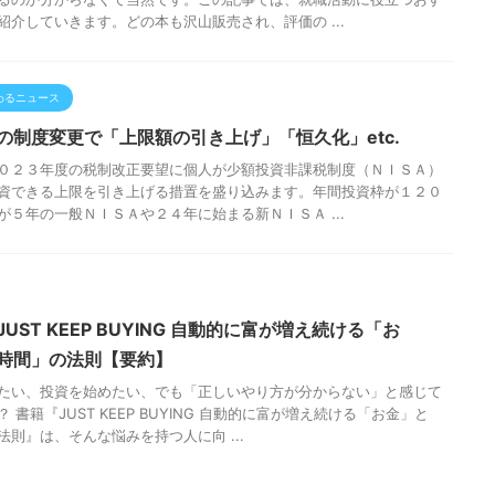
紹介していきます。どの本も沢山販売され、評価の ...
わるニュース
の制度変更で「上限額の引き上げ」「恒久化」etc.
０２３年度の税制改正要望に個人が少額投資非課税制度（ＮＩＳＡ）
資できる上限を引き上げる措置を盛り込みます。年間投資枠が１２０
が５年の一般ＮＩＳＡや２４年に始まる新ＮＩＳＡ ...
UST KEEP BUYING 自動的に富が増え続ける「お
時間」の法則【要約】
たい、投資を始めたい、でも「正しいやり方が分からない」と感じて
 書籍『JUST KEEP BUYING 自動的に富が増え続ける「お金」と
法則』は、そんな悩みを持つ人に向 ...