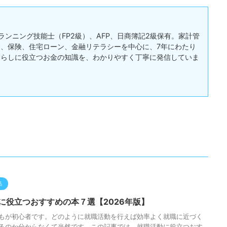
ランニング技能士（FP2級）、AFP、日商簿記2級保有。家計管
、保険、住宅ローン、金融リテラシーを中心に、7年にわたり
暮らしに役立つお金の知識を、わかりやすく丁寧に発信していま
品
に役立つおすすめの本７選【2026年版】
もが初心者です。どのように就職活動を行えば効率よく就職に近づく
るのか分からなくて当然です。この記事では、就職活動に役立つおす