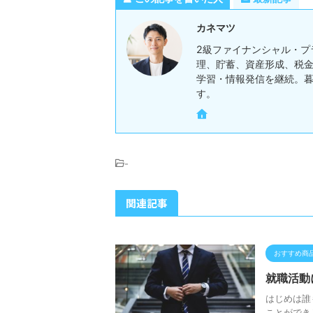
カネマツ
2級ファイナンシャル・プ
理、貯蓄、資産形成、税金
学習・情報発信を継続。
す。
-
関連記事
おすすめ商
就職活動
はじめは誰
ことができ