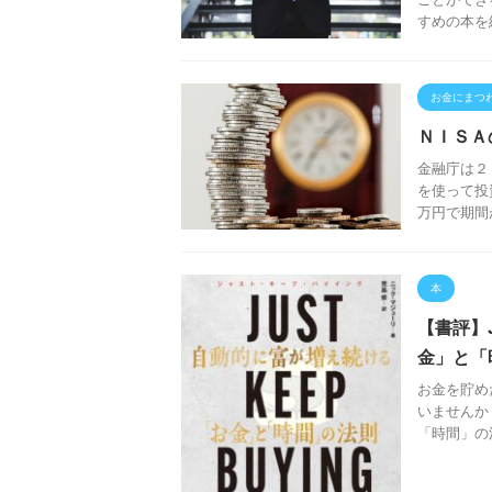
すめの本を
お金にまつ
ＮＩＳＡ
金融庁は２
を使って投
万円で期間
本
【書評】J
金」と「
お金を貯め
いませんか？
「時間」の