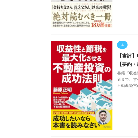
本
【書評】
【要約・
書籍『収益
者まで、す
不動産経営