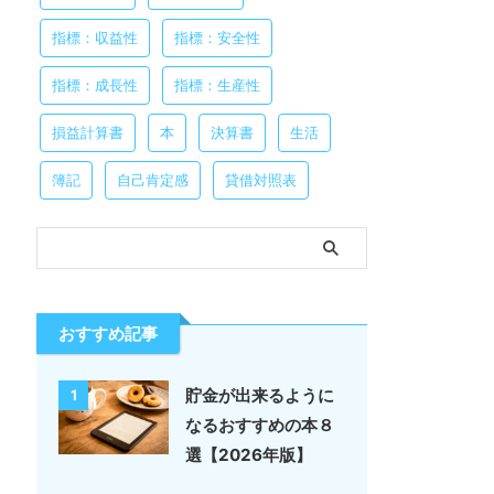
指標：収益性
指標：安全性
指標：成長性
指標：生産性
損益計算書
本
決算書
生活
簿記
自己肯定感
貸借対照表
おすすめ記事
貯金が出来るように
1
なるおすすめの本８
選【2026年版】