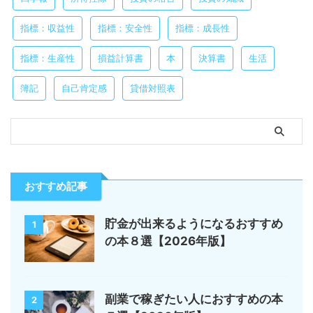
指標：収益性
指標：安全性
指標：成長性
指標：生産性
損益計算書
本
決算書
生活
簿記
自己肯定感
貸借対照表
おすすめ記事
貯金が出来るようになるおすすめ
1
の本８選【2026年版】
副業で稼ぎたい人におすすめの本
2