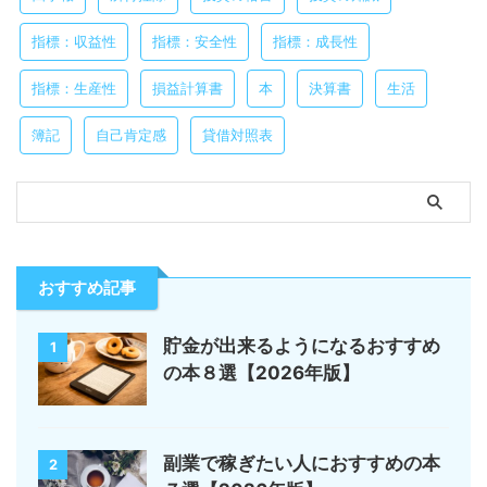
指標：収益性
指標：安全性
指標：成長性
指標：生産性
損益計算書
本
決算書
生活
簿記
自己肯定感
貸借対照表
おすすめ記事
貯金が出来るようになるおすすめ
1
の本８選【2026年版】
副業で稼ぎたい人におすすめの本
2