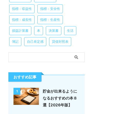
指標：収益性
指標：安全性
指標：成長性
指標：生産性
損益計算書
本
決算書
生活
簿記
自己肯定感
貸借対照表
おすすめ記事
貯金が出来るように
1
なるおすすめの本８
選【2026年版】