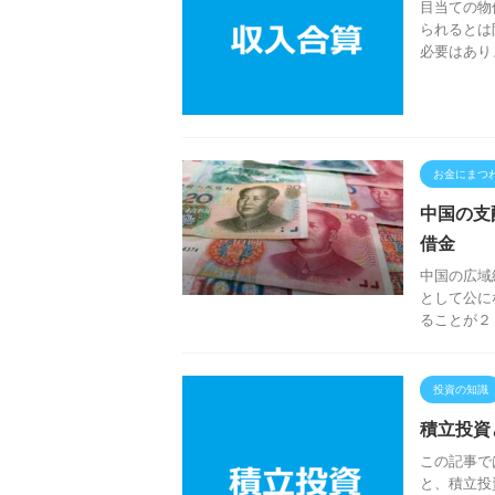
目当ての物
られるとは
必要はあり
お金にまつ
中国の支
借金
中国の広域
として公に
ることが２
投資の知識
積立投資
この記事で
と、積立投