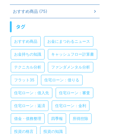
おすすめ商品 (75)
タグ
おすすめ商品
お金にまつわるニュース
お金持ちの知識
キャッシュフロー計算書
テクニカル分析
ファンダメンタル分析
フラット35
住宅ローン：借りる
住宅ローン：借入先
住宅ローン：審査
住宅ローン：返済
住宅ローン：金利
借金・債務整理
四季報
所得控除
投資の格言
投資の知識