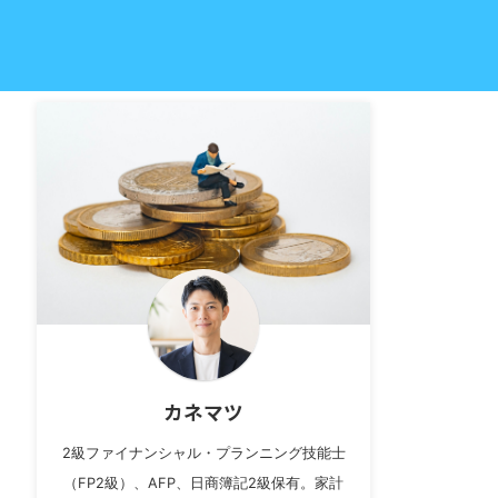
カネマツ
2級ファイナンシャル・プランニング技能士
（FP2級）、AFP、日商簿記2級保有。家計