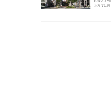
の最大３分
本程度に絞