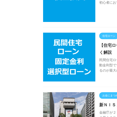
初心者にお
住宅ローン
【住宅ロ
く解説
民間住宅ロ
動金利型で
るのが最大
お金にまつ
新ＮＩＳ
金融庁が２