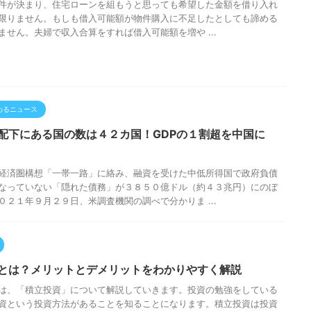
件が決まり、住宅ローンを組もうと思っても希望した金額を借り入れ
限りません。もしも借入可能額が物件購入に不足したとしても諦める
ません。夫婦で収入合算をすれば借入可能額を増や ...
わるニュース
配下にある国の数は４２カ国！GDPの１割超を中国に
経済圏構想「一帯一路」に絡み、融資を受けた中低所得国で政府負債
なっていない「隠れた債務」が３８５０億ドル（約４３兆円）にのぼ
０２１年９月２９日、米調査機関の調べで分かりま ...
とは？メリットとデメリットをわかりやすく解説
は、「積立投資」について解説していきます。投資の勉強をしている
資という投資方法があることを知ることになります。積立投資は投資