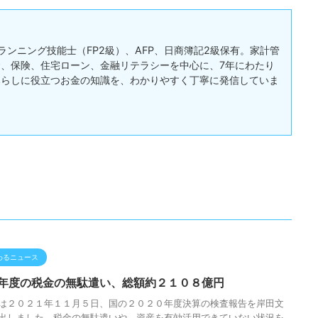
ランニング技能士（FP2級）、AFP、日商簿記2級保有。家計管
、保険、住宅ローン、金融リテラシーを中心に、7年にわたり
暮らしに役立つお金の知識を、わかりやすく丁寧に発信していま
わるニュース
年度の税金の無駄遣い、総額約２１０８億円
は２０２１年１１月５日、国の２０２０年度決算の検査報告を岸田文
出しました。税金の無駄遣いや、資産を有効活用できていない状況を