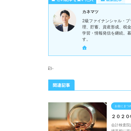
カネマツ
2級ファイナンシャル・プ
理、貯蓄、資産形成、税金
学習・情報発信を継続。
す。
-
関連記事
お金にまつ
２０２０
会計検査院
雄首相に提