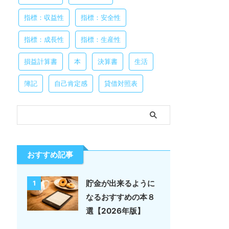
指標：収益性
指標：安全性
指標：成長性
指標：生産性
損益計算書
本
決算書
生活
簿記
自己肯定感
貸借対照表
おすすめ記事
貯金が出来るように
1
なるおすすめの本８
選【2026年版】