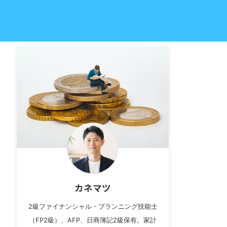
カネマツ
2級ファイナンシャル・プランニング技能士
（FP2級）、AFP、日商簿記2級保有。家計