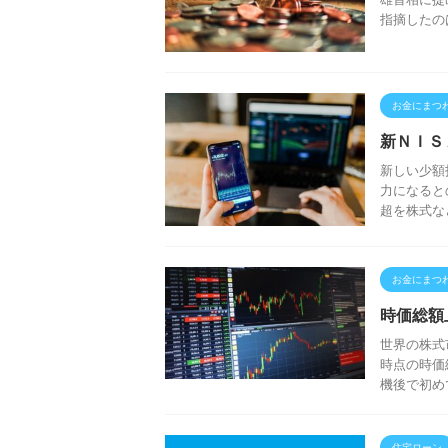
指摘したの
お金にまつ
新ＮＩＳ
新しい少額
力になると
超を株式な
お金にまつ
時価総額
世界の株式
時点の時価
機後で初め
住宅ローン