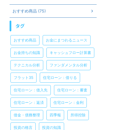
おすすめ商品 (75)
タグ
おすすめ商品
お金にまつわるニュース
お金持ちの知識
キャッシュフロー計算書
テクニカル分析
ファンダメンタル分析
フラット35
住宅ローン：借りる
住宅ローン：借入先
住宅ローン：審査
住宅ローン：返済
住宅ローン：金利
借金・債務整理
四季報
所得控除
投資の格言
投資の知識