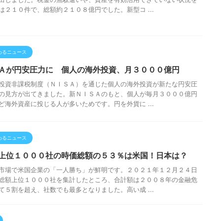
は２１０件で、総額約２１０８億円でした。新型コ ...
わるニュース
Ａが円安圧力に 個人の海外投資、月３０００億円
投資非課税制度（ＮＩＳＡ）を通じた個人の海外投資が新たな円安圧
の見方が出てきました。新ＮＩＳＡのもと、個人が毎月３０００億円
ど海外資産に投じる人が多いためです。円を外貨に ...
わるニュース
上位１０００社の時価総額の５３％は米国！日本は？
市場で米国企業の「一人勝ち」が鮮明です。２０２１年１２月２４日
総額上位１０００社を集計したところ、合計額は２００８年の金融危
て５割を超え、社数でも最多となりました。高い成 ...