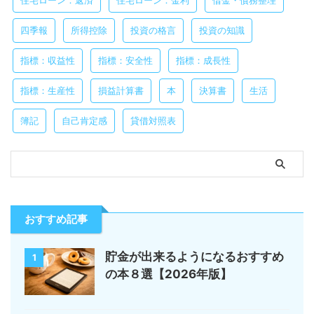
四季報
所得控除
投資の格言
投資の知識
指標：収益性
指標：安全性
指標：成長性
指標：生産性
損益計算書
本
決算書
生活
簿記
自己肯定感
貸借対照表
おすすめ記事
貯金が出来るようになるおすすめ
1
の本８選【2026年版】