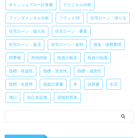
キャッシュフロー計算書
テクニカル分析
ファンダメンタル分析
フラット35
住宅ローン：借りる
住宅ローン：借入先
住宅ローン：審査
住宅ローン：返済
住宅ローン：金利
借金・債務整理
四季報
所得控除
投資の格言
投資の知識
指標：収益性
指標：安全性
指標：成長性
指標：生産性
損益計算書
本
決算書
生活
簿記
自己肯定感
貸借対照表