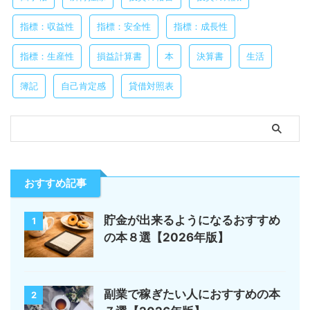
指標：収益性
指標：安全性
指標：成長性
指標：生産性
損益計算書
本
決算書
生活
簿記
自己肯定感
貸借対照表
おすすめ記事
貯金が出来るようになるおすすめ
1
の本８選【2026年版】
副業で稼ぎたい人におすすめの本
2