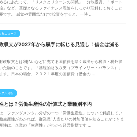
めるにあたって、「リスクとリターンの関係」「分散投資」「ポート
論」など、基礎となるファイナンス理論をしっかり理解しておくこと
要です。 感覚や雰囲気だけで投資をすると、一時 ...
わるニュース
政収支が2027年から黒字に転じる見通し！借金は減る
財政収支とは利払いなどに充てる国債費を除く歳出から税収・税外収
いた額のことです。「基礎的財政収支（プライマリー・バランス）」
ます。日本の場合、２０２１年度の国債費（借金の ...
ンタル分析
性とは？労働生産性の計算式と業種別平均
は、ファンダメンタル分析の一つ「労働生産性」について解説してい
働生産性がわかれば、従業員1人当たりの付加価値を知ることができま
産性は、企業の「生産性」がわかる経営指標です ...