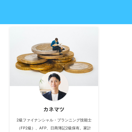
カネマツ
2級ファイナンシャル・プランニング技能士
（FP2級）、AFP、日商簿記2級保有。家計