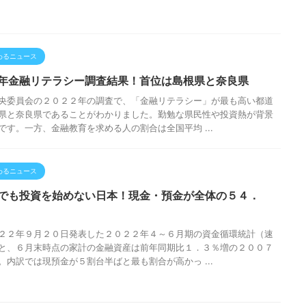
わるニュース
年金融リテラシー調査結果！首位は島根県と奈良県
央委員会の２０２２年の調査で、「金融リテラシー」が最も高い都道
県と奈良県であることがわかりました。勤勉な県民性や投資熱が背景
です。一方、金融教育を求める人の割合は全国平均 ...
わるニュース
でも投資を始めない日本！現金・預金が全体の５４．
２２年９月２０日発表した２０２２年４～６月期の資金循環統計（速
と、６月末時点の家計の金融資産は前年同期比１．３％増の２００７
。内訳では現預金が５割台半ばと最も割合が高かっ ...