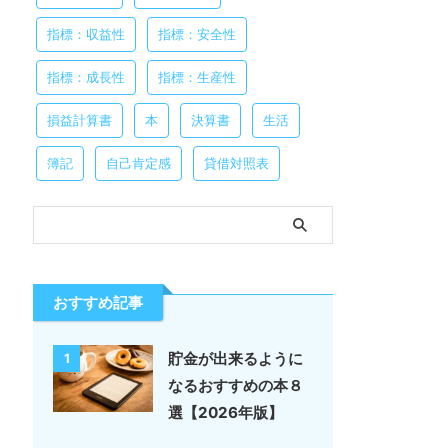
指標：収益性
指標：安全性
指標：成長性
指標：生産性
損益計算書
本
決算書
生活
簿記
自己肯定感
貸借対照表
おすすめ記事
貯金が出来るように
1
なるおすすめの本８
選【2026年版】