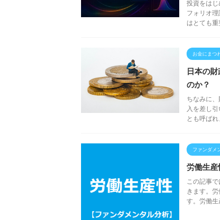
投資をはじ
フォリオ理
はとても重
お金にまつ
日本の財
のか？
ちなみに、
入を差し引
とも呼ばれ
ファンダメ
労働生産
この記事で
きます。労
す。労働生