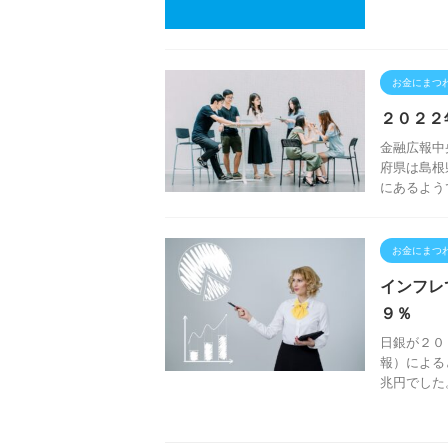
お金にまつ
２０２２
金融広報中
府県は島根
にあるよう
お金にまつ
インフレ
９％
日銀が２０
報）による
兆円でした