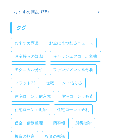
おすすめ商品 (75)
タグ
おすすめ商品
お金にまつわるニュース
お金持ちの知識
キャッシュフロー計算書
テクニカル分析
ファンダメンタル分析
フラット35
住宅ローン：借りる
住宅ローン：借入先
住宅ローン：審査
住宅ローン：返済
住宅ローン：金利
借金・債務整理
四季報
所得控除
投資の格言
投資の知識