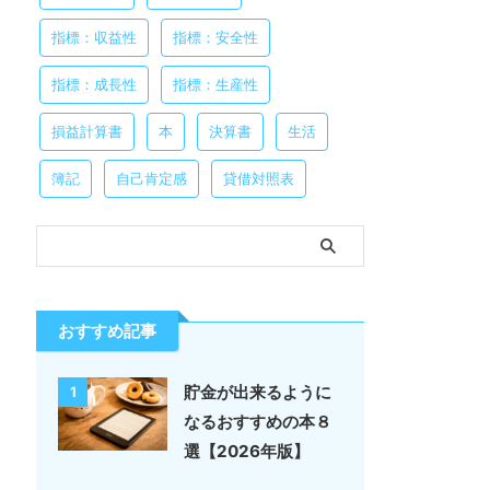
指標：収益性
指標：安全性
指標：成長性
指標：生産性
損益計算書
本
決算書
生活
簿記
自己肯定感
貸借対照表
おすすめ記事
貯金が出来るように
1
なるおすすめの本８
選【2026年版】