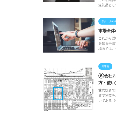
返礼品とし
テクニカル
市場全体
これから説
を知る手法
場面では、
四季報
⑥会社四
方・使い
株式投資で
資で利益を
いてある【