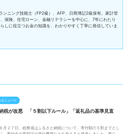
ランニング技能士（FP2級）、AFP、日商簿記2級保有。家計管
、保険、住宅ローン、金融リテラシーを中心に、7年にわたり
暮らしに役立つお金の知識を、わかりやすく丁寧に発信していま
わるニュース
納税が改悪 「５割以下ルール」「返礼品の基準見直
６月２７日、総務省はふるさと納税について、寄付額の５割までとし
に、寄付金の受領証の発行費用などを加えると発表しました。更に、