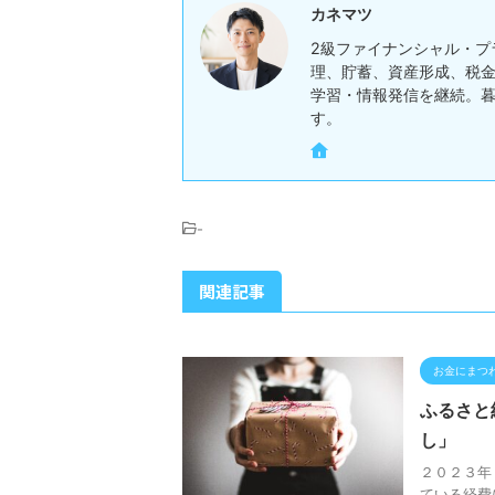
カネマツ
2級ファイナンシャル・プ
理、貯蓄、資産形成、税金
学習・情報発信を継続。
す。
-
関連記事
お金にまつ
ふるさと
し」
２０２３年
ている経費