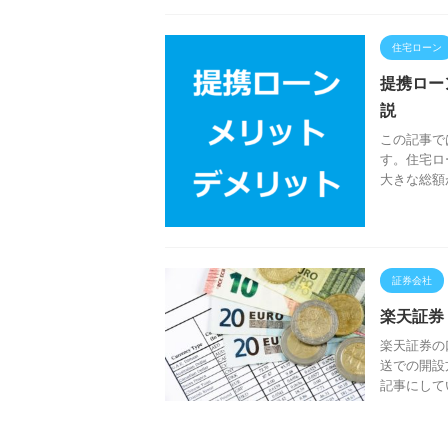
住宅ローン
提携ロー
説
この記事で
す。住宅ロ
大きな総額
証券会社
楽天証券
楽天証券の
送での開設
記事にしてい