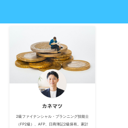
カネマツ
2級ファイナンシャル・プランニング技能士
（FP2級）、AFP、日商簿記2級保有。家計