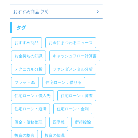
おすすめ商品 (75)
タグ
おすすめ商品
お金にまつわるニュース
お金持ちの知識
キャッシュフロー計算書
テクニカル分析
ファンダメンタル分析
フラット35
住宅ローン：借りる
住宅ローン：借入先
住宅ローン：審査
住宅ローン：返済
住宅ローン：金利
借金・債務整理
四季報
所得控除
投資の格言
投資の知識