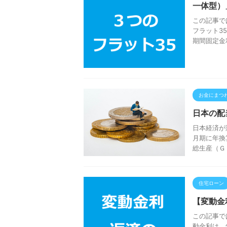
一体型）
この記事で
フラット3
期間固定金
お金にまつ
日本の配
日本経済が
月期に年換
総生産（Ｇ
住宅ローン
【変動金
この記事で
動金利は、