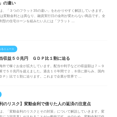
」の違い
は、「３つのフラット35の違い」をわかりやすく解説していきます。
5は変動金利とは異なり、融資実行日の金利が変わらない商品です。全
利型の住宅ローンを組みたい人には「フラット ...
わるニュース
当収益５０兆円 ＧＤＰ比１割に迫る
海外で稼ぐお金が拡大しています。配当や利子などの収益額は７～９
算で５０兆円を超えました。過去１０年間で２．８倍に膨らみ、国内
ＤＰ）比で１割に迫ります。これまで企業が世界で ...
利のリスク】変動金利で借りた人の返済の注意点
は、「変動金利のリスクとその対策」について解説していきます。変
年に２回見直しがされることが一般的です。そのため、変動金利で住