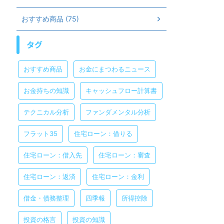
おすすめ商品 (75)
タグ
おすすめ商品
お金にまつわるニュース
お金持ちの知識
キャッシュフロー計算書
テクニカル分析
ファンダメンタル分析
フラット35
住宅ローン：借りる
住宅ローン：借入先
住宅ローン：審査
住宅ローン：返済
住宅ローン：金利
借金・債務整理
四季報
所得控除
投資の格言
投資の知識