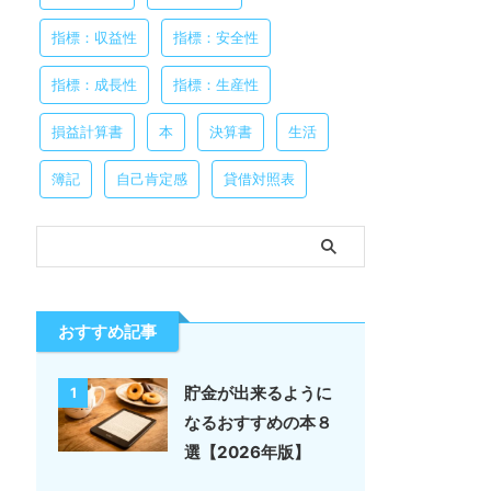
指標：収益性
指標：安全性
指標：成長性
指標：生産性
損益計算書
本
決算書
生活
簿記
自己肯定感
貸借対照表
おすすめ記事
貯金が出来るように
1
なるおすすめの本８
選【2026年版】