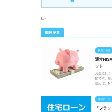
-
関連記事
投資の知識
通常NI
ット
お金欲しく
能です。制
読めば、NI
住宅ローン
「フラッ