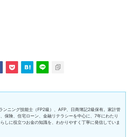
ランニング技能士（FP2級）、AFP、日商簿記2級保有。家計管
、保険、住宅ローン、金融リテラシーを中心に、7年にわたり
暮らしに役立つお金の知識を、わかりやすく丁寧に発信していま