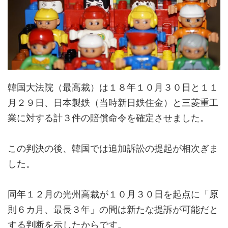
韓国大法院（最高裁）は１８年１０月３０日と１１
月２９日、日本製鉄（当時新日鉄住金）と三菱重工
業に対する計３件の賠償命令を確定させました。
この判決の後、韓国では追加訴訟の提起が相次ぎま
した。
同年１２月の光州高裁が１０月３０日を起点に「原
則６カ月、最長３年」の間は新たな提訴が可能だと
する判断を示したからです。