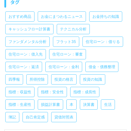
タグ
おすすめ商品
お金にまつわるニュース
お金持ちの知識
キャッシュフロー計算書
テクニカル分析
ファンダメンタル分析
フラット35
住宅ローン：借りる
住宅ローン：借入先
住宅ローン：審査
住宅ローン：返済
住宅ローン：金利
借金・債務整理
四季報
所得控除
投資の格言
投資の知識
指標：収益性
指標：安全性
指標：成長性
指標：生産性
損益計算書
本
決算書
生活
簿記
自己肯定感
貸借対照表