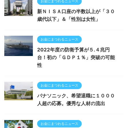
お金にまつわるニュース
新ＮＩＳＡ口座の半数以上が「３０
歳代以下」＆「性別は女性」
お金にまつわるニュース
2022年度の防衛予算が５.４兆円
台！初の「ＧＤＰ１％」突破の可能
性
お金にまつわるニュース
パナソニック、希望退職に１０００
人超の応募。優秀な人材の流出
お金にまつわるニュース