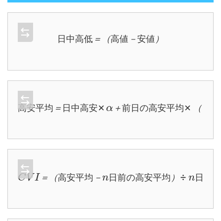
日
中
高
低
＝
（
高
値
－
安
値
）
日
中
高
低
＝
（
高
値
－
安
値
）
高
安
平
均
＝
平
日
均
中
×
高
（
安
１
×
－
α
α
＋
）
前
日
の
高
安
高
安
平
均
＝
日
中
高
安
＋
前
日
の
高
安
平
均
（
１
－
C
均
V
I
）
＝
÷
（
n
高
日
安
前
平
の
均
高
－
安
n
平
日
均
前
×
の
１
高
０
安
０
平
＝
（
高
安
平
均
－
日
前
の
高
安
平
均
）
日
前