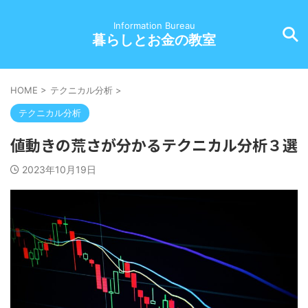
Information Bureau
暮らしとお金の教室
HOME
>
テクニカル分析
>
テクニカル分析
値動きの荒さが分かるテクニカル分析３選
2023年10月19日