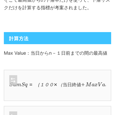
クだけを計算する指標が考案されました。
計算方法
Max Value：当日からn－１日前までの間の最高値
÷
M
S
a
u
x
m
V
a
S
l
q
u
=
e
－
｛
１
１
）
０
計
｝
０
の
×
（
自
当
乗
日
の
終
ｎ
値
日
合
｛
１
０
０
（
当
日
終
値