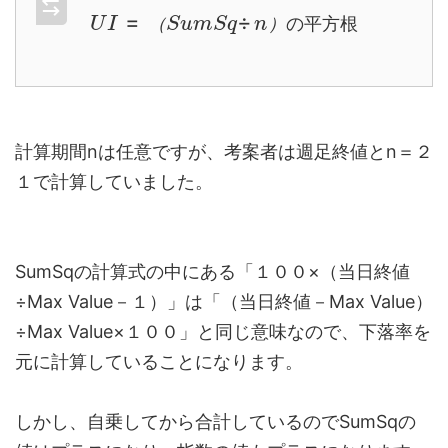
U
I
=
（
S
u
m
S
q
÷
n
）
の
平
方
根
（
）
の
平
方
根
計算期間nは任意ですが、考案者は週足終値とn＝２
１で計算していました。
SumSqの計算式の中にある「１００×（当日終値
÷Max Value－１）」は「（当日終値－Max Value）
÷Max Value×１００」と同じ意味なので、下落率を
元に計算していることになります。
しかし、自乗してから合計しているのでSumSqの