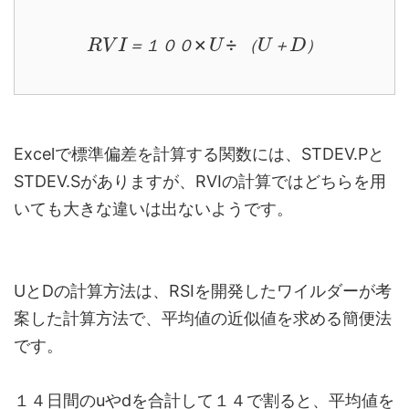
R
V
I
＝
１
０
０
×
U
÷
（
U
＋
D
）
＝
１
０
０
（
＋
）
Excelで標準偏差を計算する関数には、STDEV.Pと
STDEV.Sがありますが、RVIの計算ではどちらを用
いても大きな違いは出ないようです。
UとDの計算方法は、RSIを開発したワイルダーが考
案した計算方法で、平均値の近似値を求める簡便法
です。
１４日間のuやdを合計して１４で割ると、平均値を