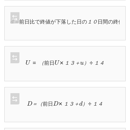
d
＝
前
日
日
比
間
で
の
終
終
値
値
が
の
下
標
落
準
し
偏
た
差
日
の
１
０
＝
前
日
比
で
終
値
が
下
落
し
た
日
の
１
０
日
間
の
終
値
の
U
=
（
前
日
U
×
１
３
＋
u
）
÷
１
４
（
前
日
１
３
＋
）
１
４
D
＝
（
前
日
D
×
１
３
＋
d
）
÷
１
４
＝
（
前
日
１
３
＋
）
１
４