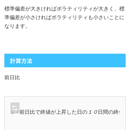
標準偏差が大きければボラティリティが大きく、標
準偏差が小さければボラティリティも小さいことに
なります。
計算方法
前日比
u
＝
前
日
日
比
間
で
の
終
終
値
値
が
の
上
標
昇
準
し
偏
た
差
日
の
１
０
＝
前
日
比
で
終
値
が
上
昇
し
た
日
の
１
０
日
間
の
終
値
の