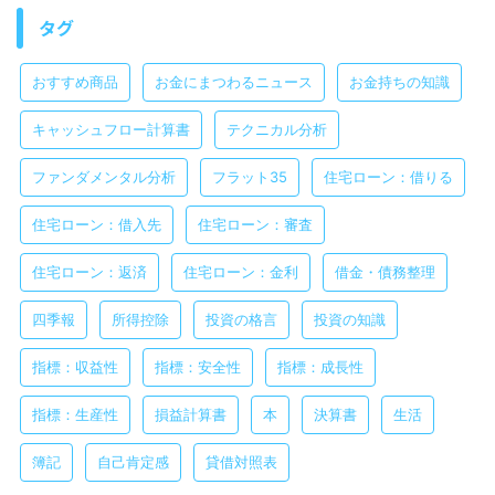
タグ
おすすめ商品
お金にまつわるニュース
お金持ちの知識
キャッシュフロー計算書
テクニカル分析
ファンダメンタル分析
フラット35
住宅ローン：借りる
住宅ローン：借入先
住宅ローン：審査
住宅ローン：返済
住宅ローン：金利
借金・債務整理
四季報
所得控除
投資の格言
投資の知識
指標：収益性
指標：安全性
指標：成長性
指標：生産性
損益計算書
本
決算書
生活
簿記
自己肯定感
貸借対照表