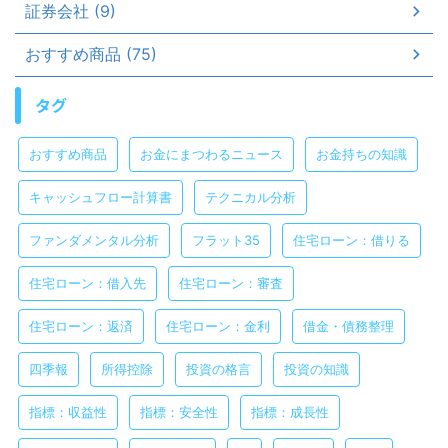
証券会社 (9)
おすすめ商品 (75)
タグ
おすすめ商品
お金にまつわるニュース
お金持ちの知識
キャッシュフロー計算書
テクニカル分析
ファンダメンタル分析
フラット35
住宅ローン：借りる
住宅ローン：借入先
住宅ローン：審査
住宅ローン：返済
住宅ローン：金利
借金・債務整理
四季報
所得控除
投資の格言
投資の知識
指標：収益性
指標：安全性
指標：成長性