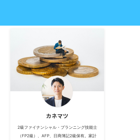
カネマツ
2級ファイナンシャル・プランニング技能士
（FP2級）、AFP、日商簿記2級保有。家計