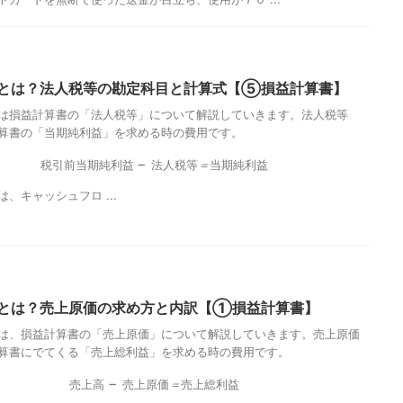
とは？法人税等の勘定科目と計算式【⑤損益計算書】
は損益計算書の「法人税等」について解説していきます。法人税等
算書の「当期純利益」を求める時の費用です。
税
引
前
当
期
純
利
益
−
法
人
税
等
＝
当
期
純
利
益
税
引
前
当
期
純
利
益
法
人
税
等
＝
当
期
純
利
益
、キャッシュフロ ...
とは？売上原価の求め方と内訳【①損益計算書】
は、損益計算書の「売上原価」について解説していきます。売上原価
算書にでてくる「売上総利益」を求める時の費用です。
売
上
高
−
売
上
原
価
＝
売
上
総
利
益
売
上
高
売
上
原
価
＝
売
上
総
利
益