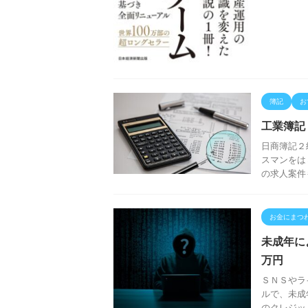
簿記
お
工業簿記
日商簿記２
スマンをは
の求人案件
お金にまつ
未成年に
万円
ＳＮＳやラ
ルで、未成
のクレジッ