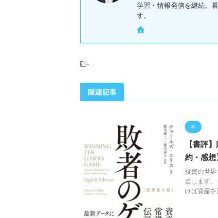
学習・情報発信を継続。
す。
-
関連記事
本
【書評】
約・感想
投資の世界
走します。
けば資産を