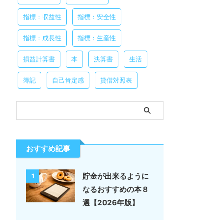
指標：収益性
指標：安全性
指標：成長性
指標：生産性
損益計算書
本
決算書
生活
簿記
自己肯定感
貸借対照表
おすすめ記事
貯金が出来るように
1
なるおすすめの本８
選【2026年版】