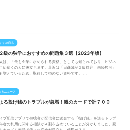
すすめ商品
２級の独学におすすめの問題集３選【2023年版】
級は、「最も企業に求められる資格」としても知られており、ビジネ
じめ多くの人に役立ちます。最近は「日商簿記２級歓迎、未経験可」
も増えているため、取得して損のない資格です。 ...
わるニュース
よる投げ銭のトラブルが急増！親のカードで計７００
イブ配信アプリで視聴者が配信者に送金する「投げ銭」を巡るトラブ
年者の利用に関する相談が４割を占めていることが分かりました。親
トカードを無断で使った送金が目立ち、使用が７０ ...