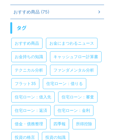
おすすめ商品 (75)
タグ
おすすめ商品
お金にまつわるニュース
お金持ちの知識
キャッシュフロー計算書
テクニカル分析
ファンダメンタル分析
フラット35
住宅ローン：借りる
住宅ローン：借入先
住宅ローン：審査
住宅ローン：返済
住宅ローン：金利
借金・債務整理
四季報
所得控除
投資の格言
投資の知識