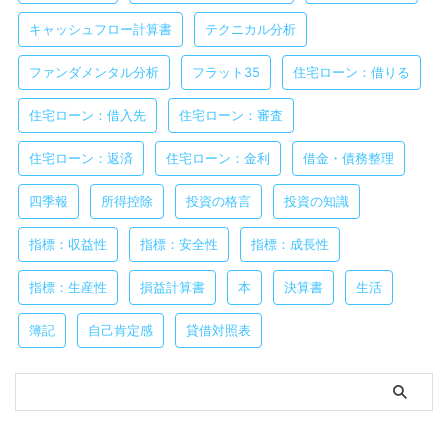
キャッシュフロー計算書
テクニカル分析
ファンダメンタル分析
フラット35
住宅ローン：借りる
住宅ローン：借入先
住宅ローン：審査
住宅ローン：返済
住宅ローン：金利
借金・債務整理
四季報
所得控除
投資の格言
投資の知識
指標：収益性
指標：安全性
指標：成長性
指標：生産性
損益計算書
本
決算書
生活
簿記
自己肯定感
貸借対照表