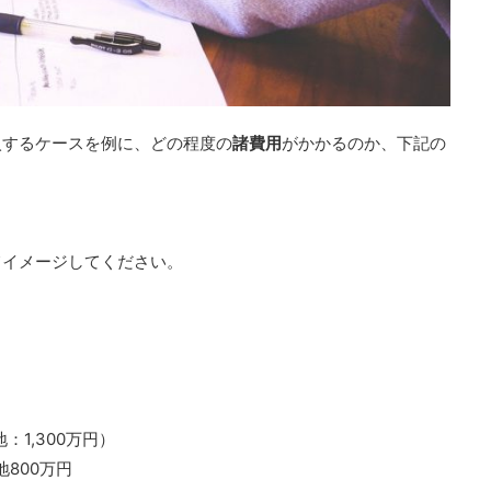
入するケースを例に、どの程度の
諸費用
がかかるのか、下記の
てイメージしてください。
：1,300万円）
地800万円