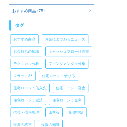
おすすめ商品 (75)
タグ
おすすめ商品
お金にまつわるニュース
お金持ちの知識
キャッシュフロー計算書
テクニカル分析
ファンダメンタル分析
フラット35
住宅ローン：借りる
住宅ローン：借入先
住宅ローン：審査
住宅ローン：返済
住宅ローン：金利
借金・債務整理
四季報
所得控除
投資の格言
投資の知識