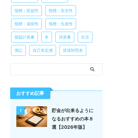
指標：収益性
指標：安全性
指標：成長性
指標：生産性
損益計算書
本
決算書
生活
簿記
自己肯定感
貸借対照表
おすすめ記事
貯金が出来るように
1
なるおすすめの本８
選【2026年版】