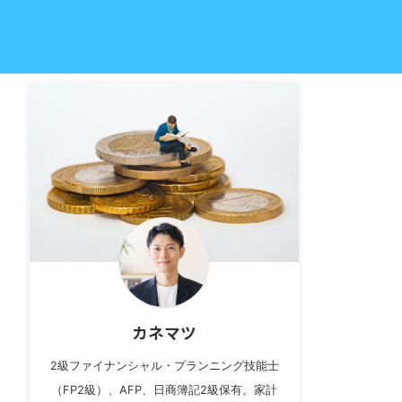
カネマツ
2級ファイナンシャル・プランニング技能士
（FP2級）、AFP、日商簿記2級保有。家計