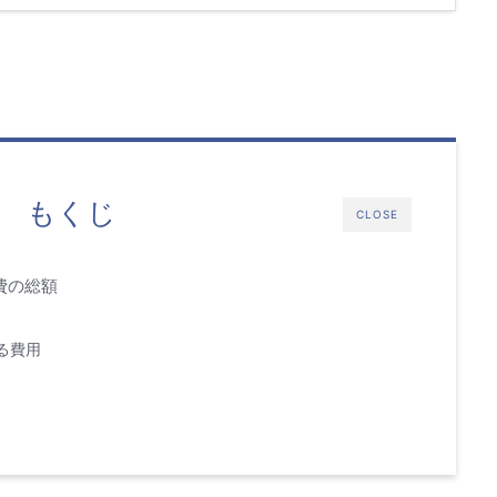
もくじ
CLOSE
費の総額
る費用