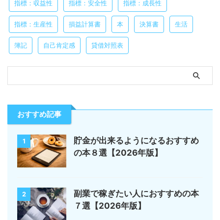
指標：収益性
指標：安全性
指標：成長性
指標：生産性
損益計算書
本
決算書
生活
簿記
自己肯定感
貸借対照表
おすすめ記事
貯金が出来るようになるおすすめ
1
の本８選【2026年版】
副業で稼ぎたい人におすすめの本
2
７選【2026年版】