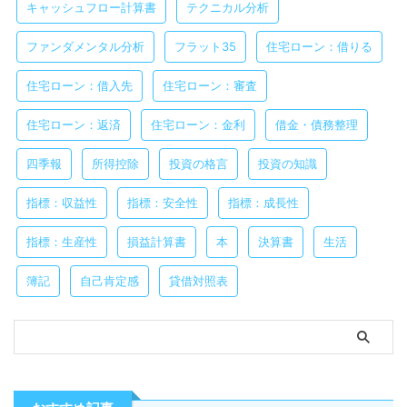
キャッシュフロー計算書
テクニカル分析
ファンダメンタル分析
フラット35
住宅ローン：借りる
住宅ローン：借入先
住宅ローン：審査
住宅ローン：返済
住宅ローン：金利
借金・債務整理
四季報
所得控除
投資の格言
投資の知識
指標：収益性
指標：安全性
指標：成長性
指標：生産性
損益計算書
本
決算書
生活
簿記
自己肯定感
貸借対照表