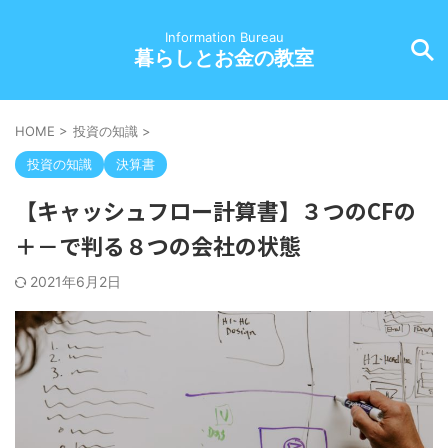
Information Bureau
暮らしとお金の教室
HOME
>
投資の知識
>
投資の知識
決算書
【キャッシュフロー計算書】３つのCFの
＋－で判る８つの会社の状態
2021年6月2日